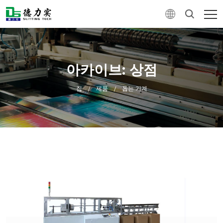
아카이브: 상점
집
제품
돕는 기계
/
/