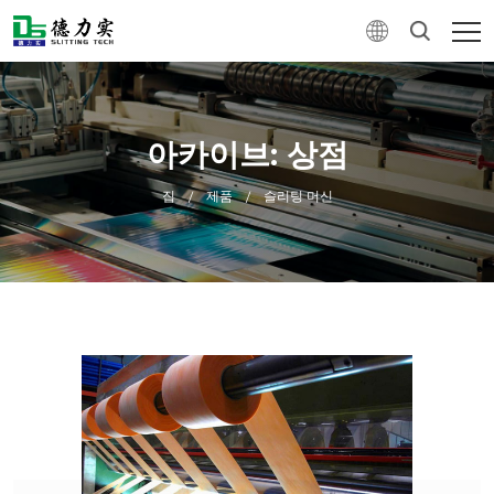
아카이브: 상점
집
제품
슬리팅 머신
/
/