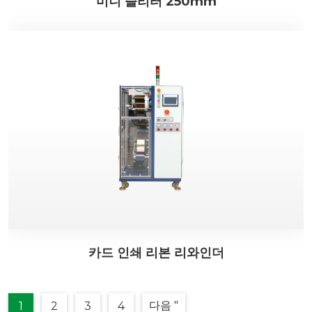
미니 슬리터 250mm
카드 인쇄 리본 리와인더
다음 "
1
2
3
4