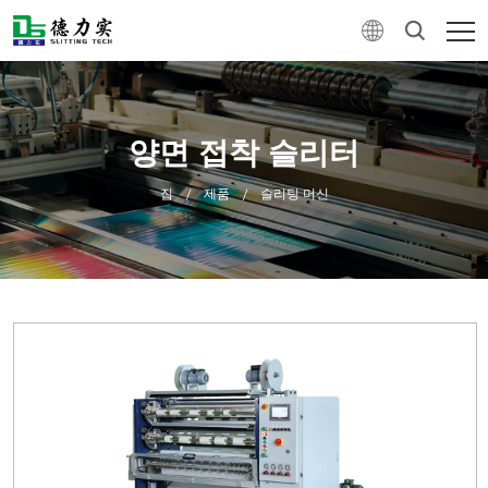
양면 접착 슬리터
집
제품
슬리팅 머신
/
/
0