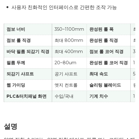
사용자 친화적인 인터페이스로 간편한 조작 가능
점보 너비
350~1100mm
완성된 롤 폭
최
점보 롤 직경
최대 800mm
완성된 롤 직경
최
바닥 필름 되감기 직경
최대 400mm
점보 롤 코어 직경
3
필름 두께
20~80um
완성된 롤 코어 직경
1
되감기 샤프트
공기 샤프트
최대 속도
50
웹 가이딩
엣지 컨트롤
슬리팅 블레이드
원
PLC&터치패널 화면
수입/국내
기계 치수
18
설명