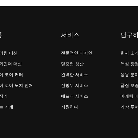
품
서비스
탐구
리팅 머신
전문적인 디자인
회사 소
와인더 머신
맞춤형 생산
핵심 장
이 코어 커터
완벽한 서비스
응용 분
이 코어 노치 펀처
전방위 서비스
품질 보
장기
애프터 서비스
마케팅 
는 기계
지원하다
가상 투