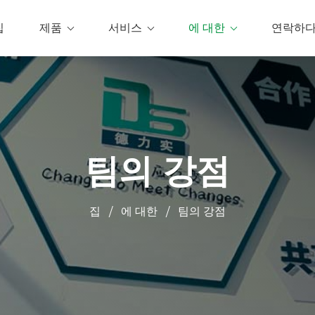
집
제품
서비스
에 대한
연락하
팀의 강점
집
에 대한
팀의 강점
/
/