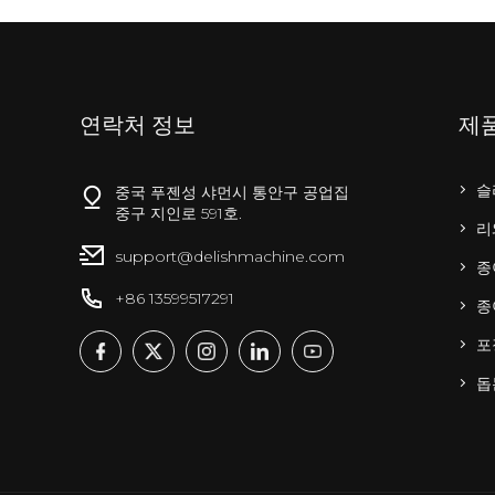
연락처 정보
제
슬
중국 푸젠성 샤먼시 통안구 공업집
중구 지인로 591호.
리
support@delishmachine.com
종
+86 13599517291
종
포
돕