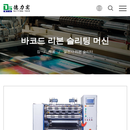
바코드 리본 슬리팅 머신
집
제품
열전사 리본 슬리터
/
/
0