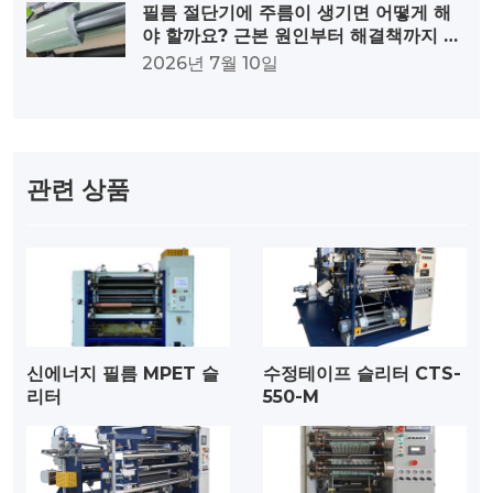
필름 절단기에 주름이 생기면 어떻게 해
야 할까요? 근본 원인부터 해결책까지 종
합적으로 분석해 드립니다.
2026년 7월 10일
관련 상품
신에너지 필름 MPET 슬
수정테이프 슬리터 CTS-
리터
550-M