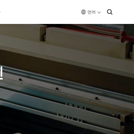
다
언어
신