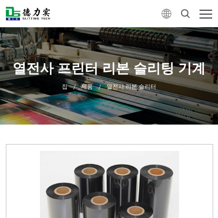
열전사 프린터 리본 슬리팅 기계
집
제품
열전사 리본 슬리터
/
/
0